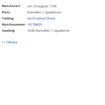
NYHETER
Matchstart:
sön 10 augusti, 17:00
Plats:
Runvallen 1, Spjutterum
DOKUMENT/RUTINER/POLICY
Tävling:
Utv B Kalmar/Öland
LF FASTIGHETSFÖRMEDLING CUP
Matchnummer:
141708029
Samling:
16:00, Runvallen 1, Spjutterum
<< Tillbaka