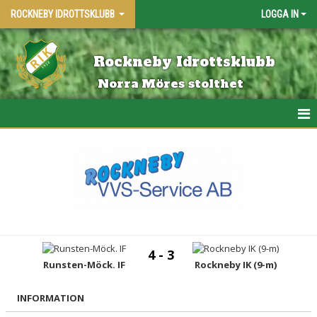
ROCKNEBY IDROTTSKLUBB
LOGGA IN
Rockneby Idrottsklubb
Norra Möres stolthet
HEM
KALENDER
MATCHER
SPONSORER 2026
4 - 3
Runsten-Möck. IF
Rockneby IK (9-m)
BLI MEDLEM
KONTAKTA OSS
INFORMATION