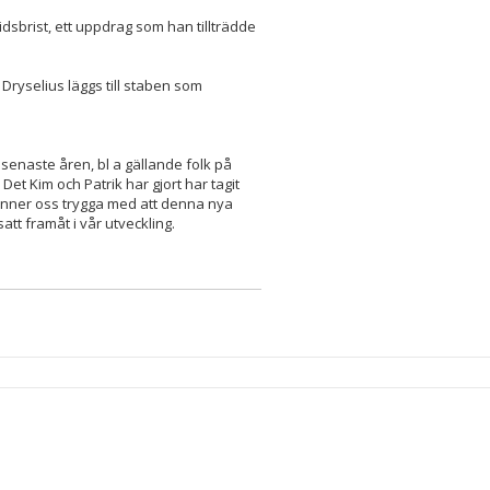
sbrist, ett uppdrag som han tillträdde
Dryselius läggs till staben som
 senaste åren, bl a gällande folk på
Det Kim och Patrik har gjort har tagit
känner oss trygga med att denna nya
att framåt i vår utveckling.