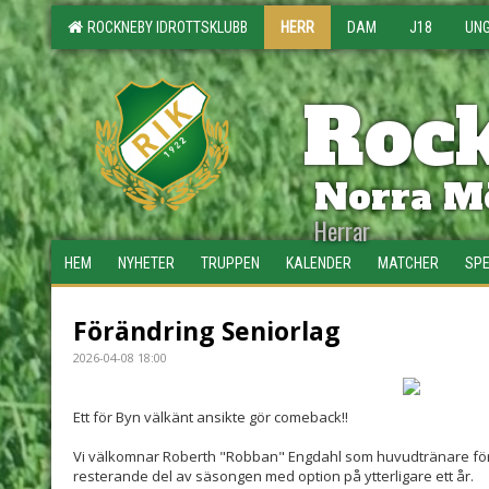
ROCKNEBY IDROTTSKLUBB
HERR
DAM
J18
UN
Rock
Norra Mö
Herrar
HEM
NYHETER
TRUPPEN
KALENDER
MATCHER
SPE
Förändring Seniorlag
2026-04-08 18:00
Ett för Byn välkänt ansikte gör comeback!!
Vi välkomnar Roberth "Robban" Engdahl som huvudtränare för 
resterande del av säsongen med option på ytterligare ett år.