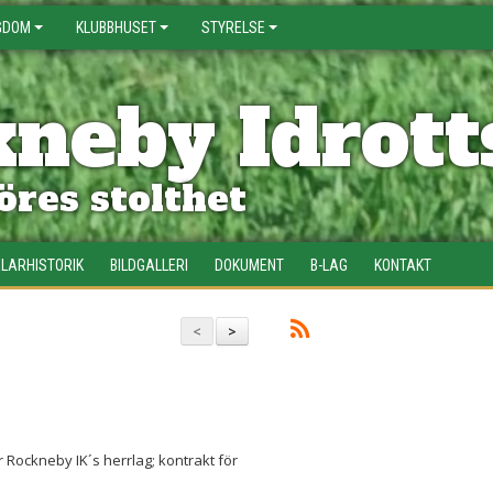
GDOM
KLUBBHUSET
STYRELSE
neby Idrott
res stolthet
LARHISTORIK
BILDGALLERI
DOKUMENT
B-LAG
KONTAKT
<
>
Rockneby IK´s herrlag; kontrakt för