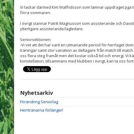
Vi tackar därmed Kim Walfridsson som lämnar uppdraget pga tid
förra sommaren.
I övrigt stannar Patrik Magnusson som assisterande och David 
ytterligare assisterande/lagledare.
Seniorsektionen:
-Vi vet att det har varit en utmanande period för herrlaget dom
träningar samt stor variation av deltagare från match till match. 
oss flera steg framåt men det kostar också tid och energi. Vi 
konstellation, tillsammans med klubben i övrigt, kan ta oss forts
Nyhetsarkiv
Förändring Seniorlag
Herrtränarna förlänger!