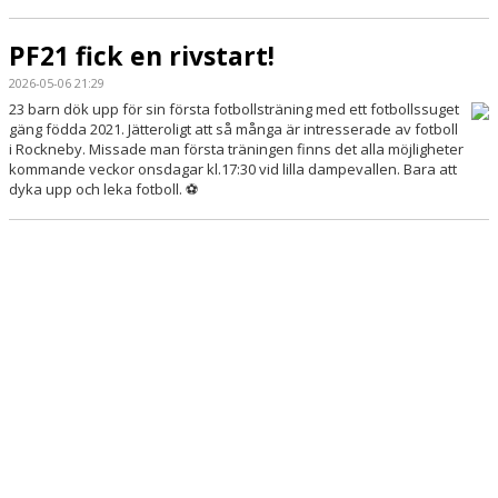
KONTAKT
PF21 fick en rivstart!
2026-05-06 21:29
23 barn dök upp för sin första fotbollsträning med ett fotbollssuget
gäng födda 2021. Jätteroligt att så många är intresserade av fotboll
i Rockneby. Missade man första träningen finns det alla möjligheter
kommande veckor onsdagar kl.17:30 vid lilla dampevallen. Bara att
dyka upp och leka fotboll. ⚽️