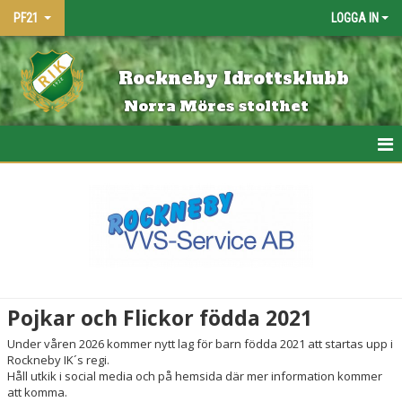
PF21
LOGGA IN
Rockneby Idrottsklubb
Norra Möres stolthet
HEM
NYHETER
KALENDER
MATCHER
Pojkar och Flickor födda 2021
BILDGALLERI
Under våren 2026 kommer nytt lag för barn födda 2021 att startas upp i
Rockneby IK´s regi.
DOKUMENT
Håll utkik i social media och på hemsida där mer information kommer
att komma.