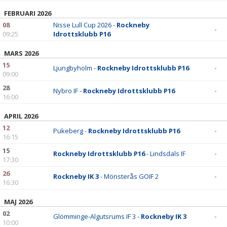
KONTAKT
FEBRUARI 2026
08
Nisse Lull Cup 2026 -
Rockneby
-
09:25
Idrottsklubb P16
MARS 2026
15
Ljungbyholm -
Rockneby Idrottsklubb P16
-
09:00
28
Nybro IF -
Rockneby Idrottsklubb P16
-
16:00
APRIL 2026
12
Pukeberg -
Rockneby Idrottsklubb P16
-
16:15
15
Rockneby Idrottsklubb P16
- Lindsdals IF
-
17:30
26
Rockneby IK 3
- Mönsterås GOIF 2
-
16:30
MAJ 2026
02
Glömminge-Algutsrums IF 3 -
Rockneby IK 3
-
10:00