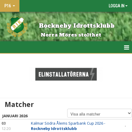
P16
LOGGA IN
Rockneby Idrottsklubb
Norra Möres stolthet
HEM
NYHETER
KALENDER
MATCHER
Matcher
BILDGALLERI
JANUARI 2026
DOKUMENT
03
Kalmar Södra Ålems Sparbank Cup 2026 -
-
12:20
Rockneby Idrottsklubb