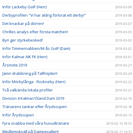
Inför Läckeby GoIF (Herr)
2019-03-09
Derbyprofilen "Vi har aldrig förlorat ett derby!"
2019-03-08
Det knackar på dörren!
2019-03-07
Chrilles analys efter första matchen!
2019-03-05
Byn ger styrkebesked!
2019-03-03
Inför Timmernabben/M-ås GoIF (Dam)
2019-03-02
Inför Kalmar AIK FK (Herr)
2019-03-01
Årsmöte 2019
2019-02-27
Jämn drabbning på Tallhöjden!
2019-02-24
Inför Mörbylånga - Rockneby (Herr)
2019-02-22
Två välkända lokala profiler
2019-02-21
Division 4 Kalmar/Öland Dam 2019
2019-02-19
Tränarens tankar efter Årydscupen
2019-02-18
Inför Årydscupen
2019-02-15
Fyra snabba med våra huvudtränare
2019-02-13 18:51
Medlemskväll på Dampevallen!
2019-02-11 16:57