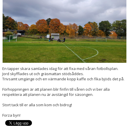
NYHETER
DOKUMENT/RUTINER/POLICY
LF FASTIGHETSFÖRMEDLING CUP
En tapper skara samlades idag för att fixa med våran fotbollsplan.
Jord skyfflades ut och gräsmattan stödsåddes.
Trivsamt umgänge och en värmande kopp kaffe och fika bjöds det på.
Förhoppningen är att planen blir finfin till våren och vi ber alla
respektera att planen nu är avstängd för säsongen.
Stort tack till er alla som kom och bidrog!
Forza byn!