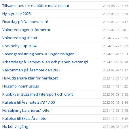
Tillsammans för ett bättre matchklimat
2025-05-07 14:49
Ny styrelse 2025
2025-03-26 18:58
Fixardag på Dampevallen!
2025-03-22 16:17
Valberedningen informerar
2025-02-03 15:01
Valberedning tillsatt
2024-12-27 11:25
Rockneby Cup 2024
2024-11-27 19:22
Säsongsaslutning barn- & ungdomslagen
2024-10-20 11:53
Arbetsdag på Dampevallen och planen avstängd
2024-10-13 09:38
Välkommen på Årsmöte den 20/3
2023-02-28 18:17
Huvudtränare klar för herrlaget!
2022-12-09 13:53
Hossmo inomhuscup
2022-11-13 14:22
Klubbkväll 2022 med Intersport och Craft
2022-03-28 13:55
Kallelse till Årsmöte 27/3 17.00
2022-02-13 18:16
Försäljning kalendrar/ lotter
2021-10-28 10:45
Kallelse till Extra Årsmöte
2021-10-04 15:19
Nu kör vi igång !
2021-05-28 14:27