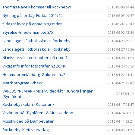
Thomas Ravelli kommer till Rockneby!
2016-05-05 14:44
Nytt lag på lördag! Födda 2011/12
2016-05-03 09:57
5 dagar kvar på anmälningstiden...
2016-05-02 23:08
Styrelse-/medlemsmöte 3/5
2016-05-02 13:54
Landslagets Fotbollsskola i Rockneby
2016-04-29 19:11
Landslagets Fotbollsskola i Rockneby
2016-04-27 15:56
Ni missar väl inte klubben på nätet?
2016-04-24 21:58
Viktig info inför fotografering 26/4!!!
2016-04-24 15:58
Hemmapremiär idag! Guldfemma?
2016-04-22 11:41
Matchprogram - check!
2016-04-21 12:02
VÄRLDSPREMIÄR - Musikvideo/låt "Hundraåringen"
2016-04-19
(Bynlåten)
Rocknebyskolan - Kulturlänk
2016-04-17 21:47
Vi väntar på "Bynlåten" & Musikvideon...
2016-04-16 20:57
Musikvideo på Dampevallen!
2016-04-11 22:21
Rockneby IK ett vinnarlag!
2016-04-03 21:27