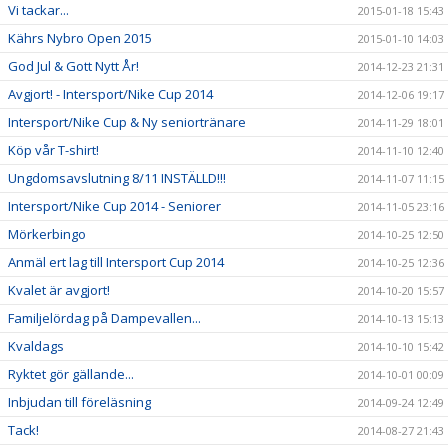
Vi tackar...
2015-01-18 15:43
Kährs Nybro Open 2015
2015-01-10 14:03
God Jul & Gott Nytt År!
2014-12-23 21:31
Avgjort! - Intersport/Nike Cup 2014
2014-12-06 19:17
Intersport/Nike Cup & Ny seniortränare
2014-11-29 18:01
Köp vår T-shirt!
2014-11-10 12:40
Ungdomsavslutning 8/11 INSTÄLLD!!!
2014-11-07 11:15
Intersport/Nike Cup 2014 - Seniorer
2014-11-05 23:16
Mörkerbingo
2014-10-25 12:50
Anmäl ert lag till Intersport Cup 2014
2014-10-25 12:36
Kvalet är avgjort!
2014-10-20 15:57
Familjelördag på Dampevallen...
2014-10-13 15:13
Kvaldags
2014-10-10 15:42
Ryktet gör gällande...
2014-10-01 00:09
Inbjudan till föreläsning
2014-09-24 12:49
Tack!
2014-08-27 21:43