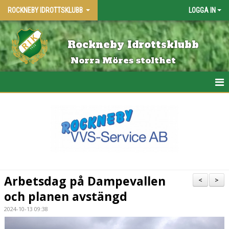
ROCKNEBY IDROTTSKLUBB
LOGGA IN
Rockneby Idrottsklubb
Norra Möres stolthet
HEM
KALENDER
MATCHER
SPONSORER 2026
Arbetsdag på Dampevallen
<
>
BLI MEDLEM
och planen avstängd
2024-10-13 09:38
KONTAKTA OSS