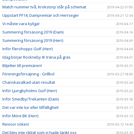
Match nummer två, Krokstorp står på schemat
2019-04-22 07:00
Uppstart PF14, Dampremiär och Herrseger
2019-04-21 12:34
Vi måste vara kyliga!
2019-04-17
Summering försäsong 2019 (Dam)
2019-04-16
Summering försäsong 2019 (Herr)
2019-04-09
Inför Flerohopps GoIF (Herr)
2019-04-04
Idag börjar Rockneby IK träna på gräs
2019-04-01
Biljetter till premiären!
2019-03-31
Föreningsförsäjning - Grillkol
2019-03-27 18:00
Chanskavalkad utan resultat
2019-03-24
Inför Ljungbyholms Goif (Herr)
2019-03-22
Inför Smedby/Trekanten (Dam)
2019-03-18
Det var inte tur eller tillfällighet!
2019-03-17
Inför Möre BK (Herr)
2019-03-15
Revisor sökes!
2019-03-12 14:43
Det blev inte riktigt som vi hade tänkt oss
2019-03-10