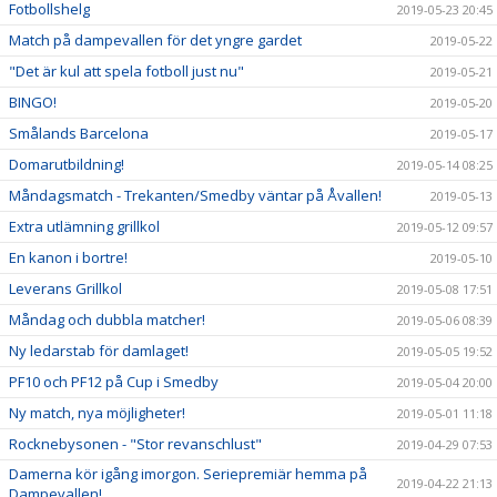
Fotbollshelg
2019-05-23 20:45
Match på dampevallen för det yngre gardet
2019-05-22
"Det är kul att spela fotboll just nu"
2019-05-21
BINGO!
2019-05-20
Smålands Barcelona
2019-05-17
Domarutbildning!
2019-05-14 08:25
Måndagsmatch - Trekanten/Smedby väntar på Åvallen!
2019-05-13
Extra utlämning grillkol
2019-05-12 09:57
En kanon i bortre!
2019-05-10
Leverans Grillkol
2019-05-08 17:51
Måndag och dubbla matcher!
2019-05-06 08:39
Ny ledarstab för damlaget!
2019-05-05 19:52
PF10 och PF12 på Cup i Smedby
2019-05-04 20:00
Ny match, nya möjligheter!
2019-05-01 11:18
Rocknebysonen - "Stor revanschlust"
2019-04-29 07:53
Damerna kör igång imorgon. Seriepremiär hemma på
2019-04-22 21:13
Dampevallen!