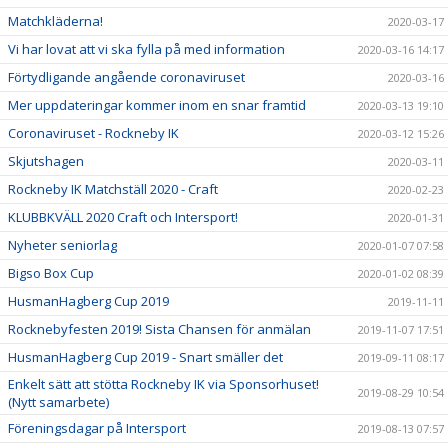
Matchkläderna!
2020-03-17
Vi har lovat att vi ska fylla på med information
2020-03-16 14:17
Förtydligande angående coronaviruset
2020-03-16
Mer uppdateringar kommer inom en snar framtid
2020-03-13 19:10
Coronaviruset - Rockneby IK
2020-03-12 15:26
Skjutshagen
2020-03-11
Rockneby IK Matchställ 2020 - Craft
2020-02-23
KLUBBKVÄLL 2020 Craft och Intersport!
2020-01-31
Nyheter seniorlag
2020-01-07 07:58
Bigso Box Cup
2020-01-02 08:39
HusmanHagberg Cup 2019
2019-11-11
Rocknebyfesten 2019! Sista Chansen för anmälan
2019-11-07 17:51
HusmanHagberg Cup 2019 - Snart smäller det
2019-09-11 08:17
Enkelt sätt att stötta Rockneby IK via Sponsorhuset!
2019-08-29 10:54
(Nytt samarbete)
Föreningsdagar på Intersport
2019-08-13 07:57