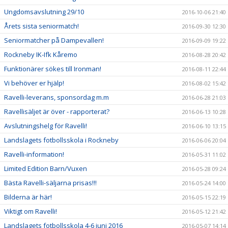
Ungdomsavslutning 29/10
2016-10-06 21:40
Årets sista seniormatch!
2016-09-30 12:30
Seniormatcher på Dampevallen!
2016-09-09 19:22
Rockneby IK-Ifk Kåremo
2016-08-28 20:42
Funktionärer sökes till Ironman!
2016-08-11 22:44
Vi behöver er hjälp!
2016-08-02 15:42
Ravelli-leverans, sponsordag m.m
2016-06-28 21:03
Ravellisäljet är över - rapporterat?
2016-06-13 10:28
Avslutningshelg för Ravelli!
2016-06-10 13:15
Landslagets fotbollsskola i Rockneby
2016-06-06 20:04
Ravelli-information!
2016-05-31 11:02
Limited Edition Barn/Vuxen
2016-05-28 09:24
Bästa Ravelli-säljarna prisas!!!
2016-05-24 14:00
Bilderna är här!
2016-05-15 22:19
Viktigt om Ravelli!
2016-05-12 21:42
Landslagets fotbollsskola 4-6 juni 2016
2016-05-07 14:14