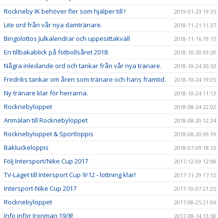
Rockneby IK behöver fler som hjälper till !
2019-01-23 19:35
Lite ord från vår nya damtränare.
2018-11-21 11:37
Bingolottos Julkalendrar och uppesittakväll
2018-11-16 19:15
En tillbakablick på fotbollsåret 2018.
2018-10-30 09:20
Några inledande ord och tankar från vår nya tränare.
2018-10-24 20:53
Fredriks tankar om åren som tränare och hans framtid.
2018-10-24 19:05
Ny tränare klar för herrarna.
2018-10-24 11:13
Rocknebyloppet
2018-08-24 22:02
Anmälan till Rocknebyloppet
2018-08-20 12:24
Rocknebyloppet & Sportloppis
2018-08-20 09:19
Bakluckeloppis
2018-07-09 18:13
Följ Intersport/Nike Cup 2017
2017-12-09 12:08
TV-Laget till Intersport Cup 9/12 - lottning klar!
2017-11-29 17:12
Intersport-Nike Cup 2017
2017-10-07 21:25
Rocknebyloppet
2017-08-25 21:06
Info inför Ironman 19/8!
2017-08-14 13:38