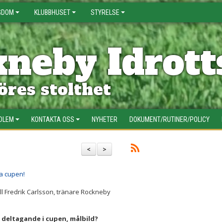
GDOM
KLUBBHUSET
STYRELSE
neby Idrott
res stolthet
EDLEM
KONTAKTA OSS
NYHETER
DOKUMENT/RUTINER/POLICY
<
>
ja cupen!
ll Fredrik Carlsson, tränare Rockneby
rt deltagande i cupen, målbild?