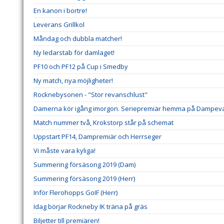
En kanon i bortre!
Leverans Grillkol
Måndag och dubbla matcher!
Ny ledarstab för damlaget!
PF10 och PF12 på Cup i Smedby
Ny match, nya möjligheter!
Rocknebysonen - "Stor revanschlust"
Damerna kör igång imorgon. Seriepremiär hemma på Dampeva
Match nummer två, Krokstorp står på schemat
Uppstart PF14, Dampremiär och Herrseger
Vi måste vara kyliga!
Summering försäsong 2019 (Dam)
Summering försäsong 2019 (Herr)
Inför Flerohopps GoIF (Herr)
Idag börjar Rockneby IK träna på gräs
Biljetter till premiären!