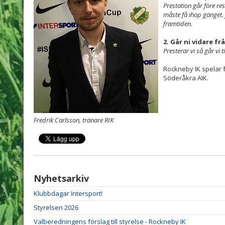
Prestation går före res
måste få ihop gänget.
framtiden.
2. Går ni vidare f
Presterar vi så går vi ti
Rockneby IK spelar 
Söderåkra AIK.
Fredrik Carlsson, tränare RIK
Nyhetsarkiv
Klubbdagar Intersport!
Styrelsen 2026
Valberedningens förslag till styrelse - Rockneby IK