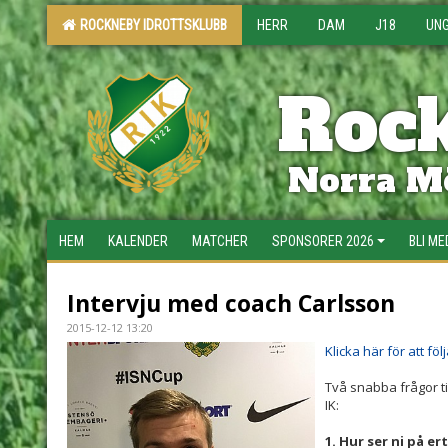
ROCKNEBY IDROTTSKLUBB
HERR
DAM
J18
UN
Rock
Norra Mö
HEM
KALENDER
MATCHER
SPONSORER 2026
BLI M
Intervju med coach Carlsson
2015-12-12 13:20
Klicka här för att föl
Två snabba frågor ti
IK:
1. Hur ser ni på e