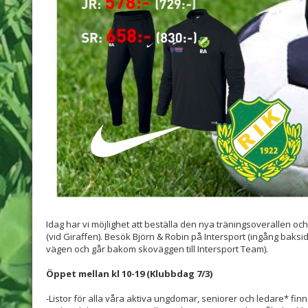
Idag har vi möjlighet att beställa den nya träningsoverallen och
(vid Giraffen). Besök Björn & Robin på Intersport (ingång baksi
vägen och går bakom skoväggen till Intersport Team).
Öppet mellan kl 10-19 (Klubbdag 7/3)
-Listor för alla våra aktiva ungdomar, seniorer och ledare* fin