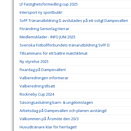
LF Fastighetsförmedling cup 2025
Intersport ny sportbutik!
SvFF Tränarutbildning D avslutades på ett soligt Dampevallen
Förändring Seniorlag Herrar
Medlemskläder - INFO JUNI 2025
Svenska Fotbollförbundets tränarutbildning SvFF D
Tillsammans för ett bättre matchklimat
Ny styrelse 2025
Fixardag på Dampevallen!
Valberedningen informerar
Valberedning tillsatt
Rockneby Cup 2024
Säsongsaslutning barn- & ungdomslagen
Arbetsdag på Dampevallen och planen avstängd
Välkommen på Årsmöte den 20/3
Huvudtränare klar för herrlaget!