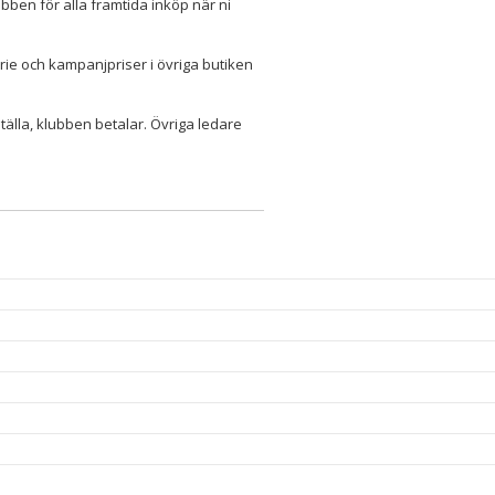
bben för alla framtida inköp när ni
ie och kampanjpriser i övriga butiken
ställa, klubben betalar. Övriga ledare