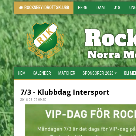
ROCKNEBY IDROTTSKLUBB
HERR
DAM
J18
UN
Rock
Norra Mö
HEM
KALENDER
MATCHER
SPONSORER 2026
BLI M
7/3 - Klubbdag Intersport
2016-03-07 09:50