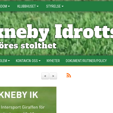
GDOM
KLUBBHUSET
STYRELSE
neby Idrott
res stolthet
EDLEM
KONTAKTA OSS
NYHETER
DOKUMENT/RUTINER/POLICY
<
>