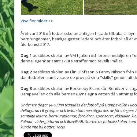
Visa fler bilder >>
Året var 2016 då fotbollsskolan äntligen hittade tillbaka till byn. 
barn/ungdomar, hemliga gäster, ledare och åter fotboll så är ä
återkomst 2017.
Dag 1
besöktes skolan av VM-hjälten och bronsmedaljören Tom
denna legendar samt skjuta straffar mot Ravelli i målet.
Dag 2
besöktes skolan av Elin Olofsson & Fanny Nilsson från IFK 
damfotbollen samt visade de prov på sina "skills" genom att de
Dag 3
besöktes skolan av Rockneby Brandkår. Behöver vi säg
Dampevallen och alla barnen (Byns egna vatten då vattningsfö
Under tre dagar (4-6 juni) tränades det fotboll på Dampevallen i Ro
deltagarna i 6 grupper och ledarstommen utgjordes av föreningens A-l
samtliga ledare, barn/ungdomar, föräldrar, sponsorer, eldsjälar, ki
Kalmar, vädergudarna och Ravelli AB. Starten av fotbollsskolan, s
kunde inte bli bättre. Tack!