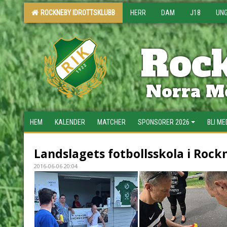
ROCKNEBY IDROTTSKLUBB
HERR
DAM
J18
UN
Rock
Norra Mö
HEM
KALENDER
MATCHER
SPONSORER 2026
BLI M
Landslagets fotbollsskola i Rock
2016-06-06 20:04