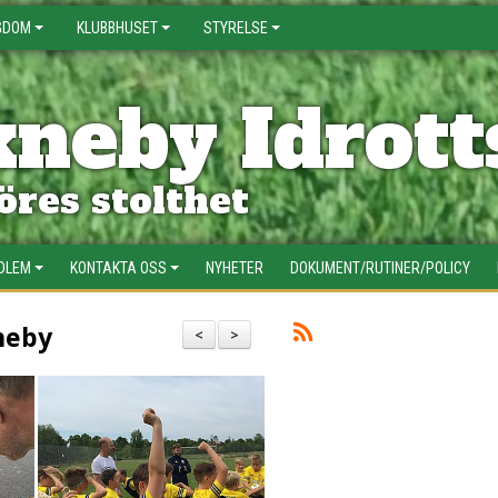
GDOM
KLUBBHUSET
STYRELSE
neby Idrott
res stolthet
EDLEM
KONTAKTA OSS
NYHETER
DOKUMENT/RUTINER/POLICY
neby
<
>