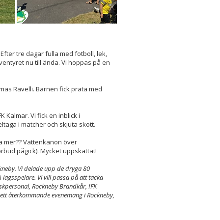
Efter tre dagar fulla med fotboll, lek,
ventyret nu till ända. Vi hoppas på en
as Ravelli. Barnen fick prata med
Kalmar. Vi fick en inblick i
ltaga i matcher och skjuta skott.
a mer?? Vattenkanon över
rbud pågick). Mycket uppskattat!
ckneby. Vi delade upp de dryga 80
agsspelare. Vi vill passa på att tacka
oskpersonal, Rockneby Brandkår, IFK
om ett återkommande evenemang i Rockneby,