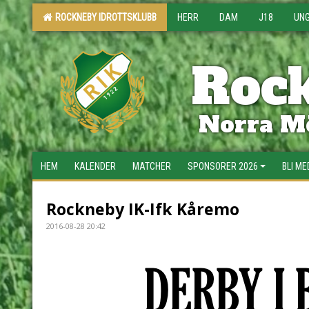
ROCKNEBY IDROTTSKLUBB
HERR
DAM
J18
UN
Rock
Norra Mö
HEM
KALENDER
MATCHER
SPONSORER 2026
BLI M
Rockneby IK-Ifk Kåremo
2016-08-28 20:42