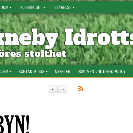
GDOM
KLUBBHUSET
STYRELSE
neby Idrott
res stolthet
EDLEM
KONTAKTA OSS
NYHETER
DOKUMENT/RUTINER/POLICY
<
>