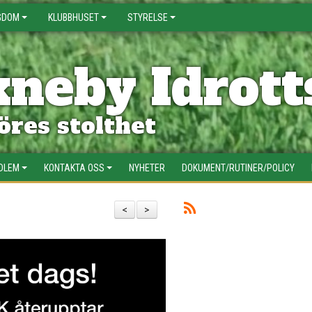
GDOM
KLUBBHUSET
STYRELSE
neby Idrott
res stolthet
EDLEM
KONTAKTA OSS
NYHETER
DOKUMENT/RUTINER/POLICY
<
>