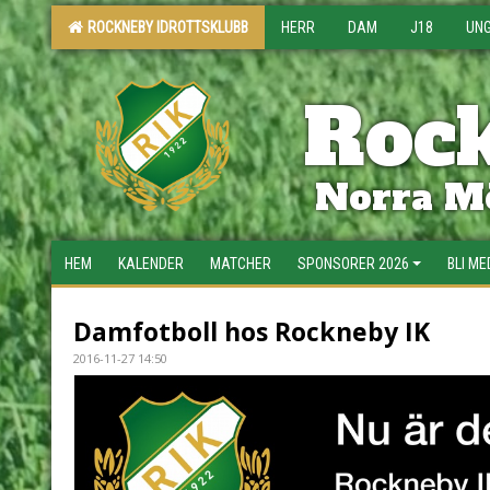
ROCKNEBY IDROTTSKLUBB
HERR
DAM
J18
UN
Rock
Norra Mö
HEM
KALENDER
MATCHER
SPONSORER 2026
BLI M
Damfotboll hos Rockneby IK
2016-11-27 14:50