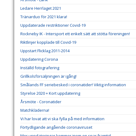
Ledare Herrlaget 2021
Tränarduo för 2021 klara!
Uppdaterade restriktioner Covid-19
Rockneby IK - Intersport ett enkelt sätt att stötta föreningen!
Riktlinjer kopplade till Covid-19
Uppstart Flicklag 2011-2014
Uppdatering Corona
Inställd fotografering
Grillkolsförsäljningen är igång!
Smålands FF seriebesked i coronatider! Viktig information
Styrelse 2020 + Kort uppdatering
Årsmöte - Coronatider
Matchkläderna!
Vi har lovat att vi ska fylla på med information
Förtydligande angående coronaviruset
Mer uppdateringar kommer inom en snar framtid