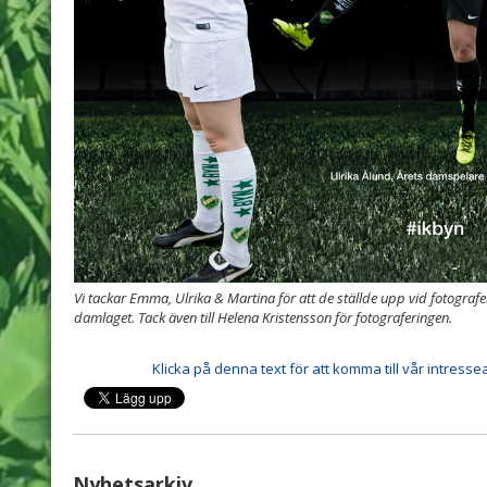
Vi tackar Emma, Ulrika & Martina för att de ställde upp vid fotografe
damlaget. Tack även till Helena Kristensson för fotograferingen.
Klicka på denna text för att komma till vår intres
Nyhetsarkiv