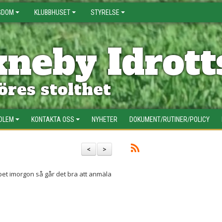
GDOM
KLUBBHUSET
STYRELSE
neby Idrott
res stolthet
EDLEM
KONTAKTA OSS
NYHETER
DOKUMENT/RUTINER/POLICY
<
>
ppet imorgon så går det bra att anmäla