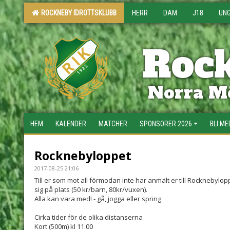
ROCKNEBY IDROTTSKLUBB
HERR
DAM
J18
UN
Rock
Norra Mö
HEM
KALENDER
MATCHER
SPONSORER 2026
BLI M
Rocknebyloppet
2017-08-25 21:06
Till er som mot all förmodan inte har anmält er till Rocknebylo
sig på plats (50 kr/barn, 80kr/vuxen).
Alla kan vara med! - gå, jogga eller spring
Cirka tider för de olika distanserna
Kort (500m) kl 11.00