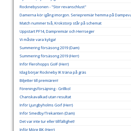
Rocknebysonen - "Stor revanschlust"
Damerna kör igång imorgon. Seriepremiär hemma på Dampeva
Match nummer två, Krokstorp står på schemat
Uppstart PF14, Dampremiär och Herrseger
Vi måste vara kyliga!
Summering försäsong 2019 (Dam)
Summering försäsong 2019 (Herr)
Inför Flerohopps GoIF (Herr)
Idag börjar Rockneby IK träna på gräs
Biljetter till premiären!
Föreningsförsäjning - Grillkol
Chanskavalkad utan resultat
Inför Ljungbyholms Goif (Herr)
Inför Smedby/Trekanten (Dam)
Det var inte tur eller tillfällighet!
Inför Möre BK (Herr)