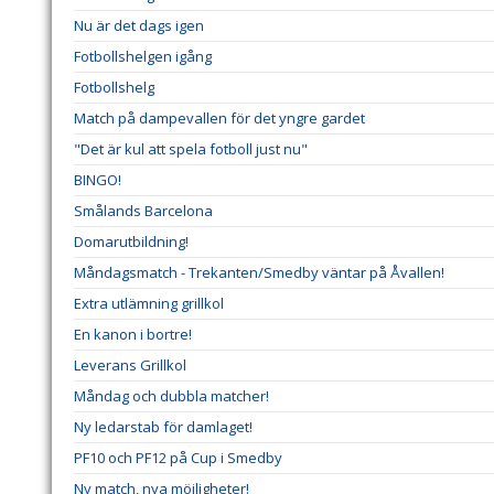
Nu är det dags igen
Fotbollshelgen igång
Fotbollshelg
Match på dampevallen för det yngre gardet
"Det är kul att spela fotboll just nu"
BINGO!
Smålands Barcelona
Domarutbildning!
Måndagsmatch - Trekanten/Smedby väntar på Åvallen!
Extra utlämning grillkol
En kanon i bortre!
Leverans Grillkol
Måndag och dubbla matcher!
Ny ledarstab för damlaget!
PF10 och PF12 på Cup i Smedby
Ny match, nya möjligheter!