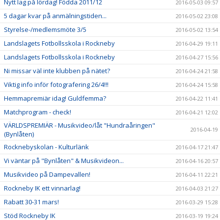
Nytt lag på lördag! Födda 2011/12
2016-05-03 09:57
5 dagar kvar på anmälningstiden...
2016-05-02 23:08
Styrelse-/medlemsmöte 3/5
2016-05-02 13:54
Landslagets Fotbollsskola i Rockneby
2016-04-29 19:11
Landslagets Fotbollsskola i Rockneby
2016-04-27 15:56
Ni missar väl inte klubben på nätet?
2016-04-24 21:58
Viktig info inför fotografering 26/4!!!
2016-04-24 15:58
Hemmapremiär idag! Guldfemma?
2016-04-22 11:41
Matchprogram - check!
2016-04-21 12:02
VÄRLDSPREMIÄR - Musikvideo/låt "Hundraåringen"
2016-04-19
(Bynlåten)
Rocknebyskolan - Kulturlänk
2016-04-17 21:47
Vi väntar på "Bynlåten" & Musikvideon...
2016-04-16 20:57
Musikvideo på Dampevallen!
2016-04-11 22:21
Rockneby IK ett vinnarlag!
2016-04-03 21:27
Rabatt 30-31 mars!
2016-03-29 15:28
Stöd Rockneby IK
2016-03-19 19:24