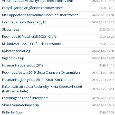
Vi har lovat att vi ska fylla på med information
2020-03-16 14:17
Förtydligande angående coronaviruset
2020-03-16
Mer uppdateringar kommer inom en snar framtid
2020-03-13 19:10
Coronaviruset - Rockneby IK
2020-03-12 15:26
Skjutshagen
2020-03-11
Rockneby IK Matchställ 2020 - Craft
2020-02-23
KLUBBKVÄLL 2020 Craft och Intersport!
2020-01-31
Nyheter seniorlag
2020-01-07 07:58
Bigso Box Cup
2020-01-02 08:39
HusmanHagberg Cup 2019
2019-11-11
Rocknebyfesten 2019! Sista Chansen för anmälan
2019-11-07 17:51
HusmanHagberg Cup 2019 - Snart smäller det
2019-09-11 08:17
Enkelt sätt att stötta Rockneby IK via Sponsorhuset!
2019-08-29 10:54
(Nytt samarbete)
Föreningsdagar på Intersport
2019-08-13 07:57
Skara Sommarland Cup
2019-08-12 08:41
Bullerby Cup
2019-07-29