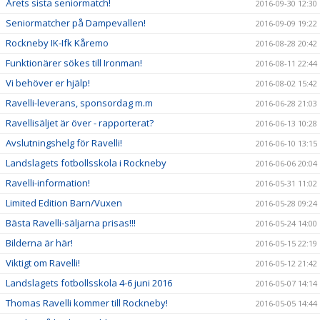
Årets sista seniormatch!
2016-09-30 12:30
Seniormatcher på Dampevallen!
2016-09-09 19:22
Rockneby IK-Ifk Kåremo
2016-08-28 20:42
Funktionärer sökes till Ironman!
2016-08-11 22:44
Vi behöver er hjälp!
2016-08-02 15:42
Ravelli-leverans, sponsordag m.m
2016-06-28 21:03
Ravellisäljet är över - rapporterat?
2016-06-13 10:28
Avslutningshelg för Ravelli!
2016-06-10 13:15
Landslagets fotbollsskola i Rockneby
2016-06-06 20:04
Ravelli-information!
2016-05-31 11:02
Limited Edition Barn/Vuxen
2016-05-28 09:24
Bästa Ravelli-säljarna prisas!!!
2016-05-24 14:00
Bilderna är här!
2016-05-15 22:19
Viktigt om Ravelli!
2016-05-12 21:42
Landslagets fotbollsskola 4-6 juni 2016
2016-05-07 14:14
Thomas Ravelli kommer till Rockneby!
2016-05-05 14:44