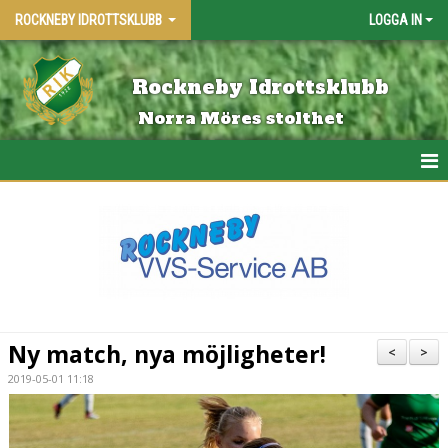
ROCKNEBY IDROTTSKLUBB
LOGGA IN
Rockneby Idrottsklubb
Norra Möres stolthet
HEM
KALENDER
MATCHER
SPONSORER 2026
Ny match, nya möjligheter!
<
>
BLI MEDLEM
2019-05-01 11:18
KONTAKTA OSS