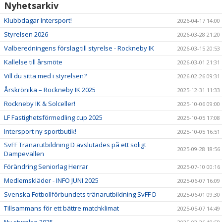
Nyhetsarkiv
Klubbdagar Intersport!
2026-04-17 14:00
Styrelsen 2026
2026-03-28 21:20
Valberedningens förslag till styrelse - Rockneby IK
2026-03-15 20:53
Kallelse till årsmöte
2026-03-01 21:31
Vill du sitta med i styrelsen?
2026-02-26 09:31
Årskrönika – Rockneby IK 2025
2025-12-31 11:33
Rockneby IK & Solceller!
2025-10-06 09:00
LF Fastighetsförmedling cup 2025
2025-10-05 17:08
Intersport ny sportbutik!
2025-10-05 16:51
SvFF Tränarutbildning D avslutades på ett soligt
2025-09-28 18:56
Dampevallen
Förändring Seniorlag Herrar
2025-07-10 00:16
Medlemskläder - INFO JUNI 2025
2025-06-07 16:09
Svenska Fotbollförbundets tränarutbildning SvFF D
2025-06-01 09:30
Tillsammans för ett bättre matchklimat
2025-05-07 14:49
Ny styrelse 2025