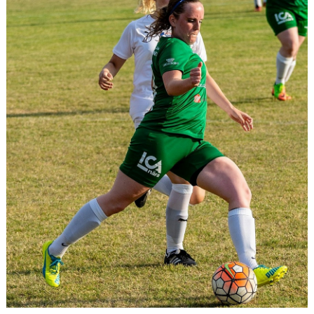
NYHETER
DOKUMENT/RUTINER/POLICY
LF FASTIGHETSFÖRMEDLING CUP