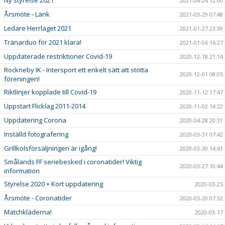
2021-04-24 12:00
Årsmöte - Länk
2021-03-29 07:48
Ledare Herrlaget 2021
2021-01-27 23:39
Tränarduo för 2021 klara!
2021-01-06 16:27
Uppdaterade restriktioner Covid-19
2020-12-18 21:14
Rockneby IK - Intersport ett enkelt sätt att stötta
2020-12-01 08:05
föreningen!
Riktlinjer kopplade till Covid-19
2020-11-12 17:47
Uppstart Flicklag 2011-2014
2020-11-02 14:22
Uppdatering Corona
2020-04-28 20:31
Inställd fotografering
2020-03-31 07:42
Grillkolsförsäljningen är igång!
2020-03-30 14:41
Smålands FF seriebesked i coronatider! Viktig
2020-03-27 10:44
information
Styrelse 2020 + Kort uppdatering
2020-03-25
Årsmöte - Coronatider
2020-03-20 07:32
Matchkläderna!
2020-03-17