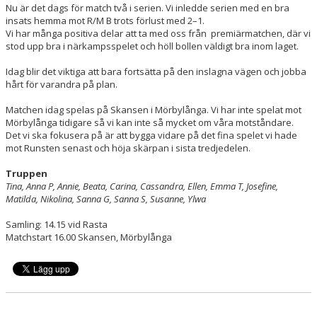
Nu är det dags för match två i serien. Vi inledde serien med en bra
insats hemma mot R/M B trots förlust med 2–1.
Vi har många positiva delar att ta med oss från premiärmatchen, där vi
stod upp bra i närkampsspelet och höll bollen väldigt bra inom laget.
Idag blir det viktiga att bara fortsätta på den inslagna vägen och jobba
hårt för varandra på plan.
Matchen idag spelas på Skansen i Mörbylånga. Vi har inte spelat mot
Mörbylånga tidigare så vi kan inte så mycket om våra motståndare.
Det vi ska fokusera på är att bygga vidare på det fina spelet vi hade
mot Runsten senast och höja skärpan i sista tredjedelen.
Truppen
Tina, Anna P, Annie, Beata, Carina, Cassandra, Ellen, Emma T, Josefine,
Matilda, Nikolina, Sanna G, Sanna S, Susanne, Ylwa
Samling: 14.15 vid Rasta
Matchstart 16.00 Skansen, Mörbylånga