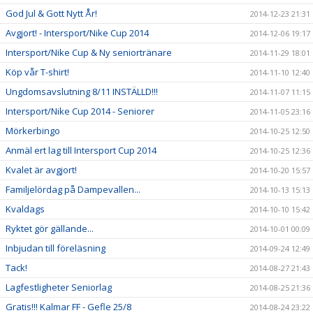
God Jul & Gott Nytt År!
2014-12-23 21:31
Avgjort! - Intersport/Nike Cup 2014
2014-12-06 19:17
Intersport/Nike Cup & Ny seniortränare
2014-11-29 18:01
Köp vår T-shirt!
2014-11-10 12:40
Ungdomsavslutning 8/11 INSTÄLLD!!!
2014-11-07 11:15
Intersport/Nike Cup 2014 - Seniorer
2014-11-05 23:16
Mörkerbingo
2014-10-25 12:50
Anmäl ert lag till Intersport Cup 2014
2014-10-25 12:36
Kvalet är avgjort!
2014-10-20 15:57
Familjelördag på Dampevallen...
2014-10-13 15:13
Kvaldags
2014-10-10 15:42
Ryktet gör gällande...
2014-10-01 00:09
Inbjudan till föreläsning
2014-09-24 12:49
Tack!
2014-08-27 21:43
Lagfestligheter Seniorlag
2014-08-25 21:36
Gratis!!! Kalmar FF - Gefle 25/8
2014-08-24 23:22