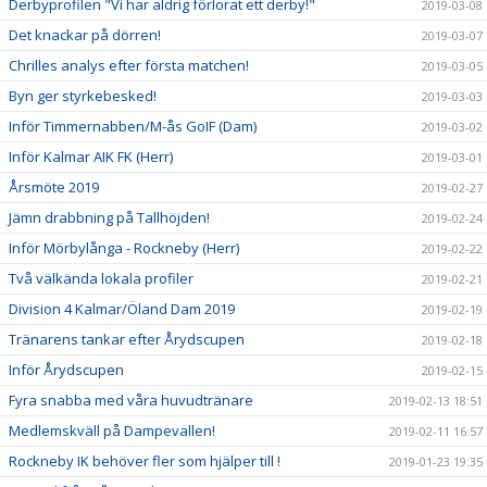
Derbyprofilen "Vi har aldrig förlorat ett derby!"
2019-03-08
Det knackar på dörren!
2019-03-07
Chrilles analys efter första matchen!
2019-03-05
Byn ger styrkebesked!
2019-03-03
Inför Timmernabben/M-ås GoIF (Dam)
2019-03-02
Inför Kalmar AIK FK (Herr)
2019-03-01
Årsmöte 2019
2019-02-27
Jämn drabbning på Tallhöjden!
2019-02-24
Inför Mörbylånga - Rockneby (Herr)
2019-02-22
Två välkända lokala profiler
2019-02-21
Division 4 Kalmar/Öland Dam 2019
2019-02-19
Tränarens tankar efter Årydscupen
2019-02-18
Inför Årydscupen
2019-02-15
Fyra snabba med våra huvudtränare
2019-02-13 18:51
Medlemskväll på Dampevallen!
2019-02-11 16:57
Rockneby IK behöver fler som hjälper till !
2019-01-23 19:35