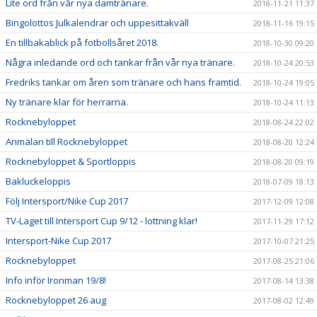
Lite ord från vår nya damtränare.
2018-11-21 11:37
Bingolottos Julkalendrar och uppesittakväll
2018-11-16 19:15
En tillbakablick på fotbollsåret 2018.
2018-10-30 09:20
Några inledande ord och tankar från vår nya tränare.
2018-10-24 20:53
Fredriks tankar om åren som tränare och hans framtid.
2018-10-24 19:05
Ny tränare klar för herrarna.
2018-10-24 11:13
Rocknebyloppet
2018-08-24 22:02
Anmälan till Rocknebyloppet
2018-08-20 12:24
Rocknebyloppet & Sportloppis
2018-08-20 09:19
Bakluckeloppis
2018-07-09 18:13
Följ Intersport/Nike Cup 2017
2017-12-09 12:08
TV-Laget till Intersport Cup 9/12 - lottning klar!
2017-11-29 17:12
Intersport-Nike Cup 2017
2017-10-07 21:25
Rocknebyloppet
2017-08-25 21:06
Info inför Ironman 19/8!
2017-08-14 13:38
Rocknebyloppet 26 aug
2017-08-02 12:49