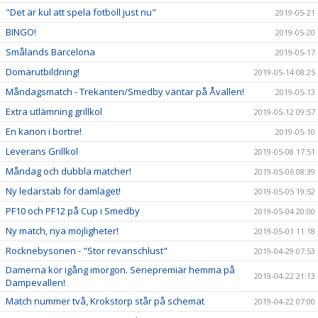
"Det är kul att spela fotboll just nu"
2019-05-21
BINGO!
2019-05-20
Smålands Barcelona
2019-05-17
Domarutbildning!
2019-05-14 08:25
Måndagsmatch - Trekanten/Smedby väntar på Åvallen!
2019-05-13
Extra utlämning grillkol
2019-05-12 09:57
En kanon i bortre!
2019-05-10
Leverans Grillkol
2019-05-08 17:51
Måndag och dubbla matcher!
2019-05-06 08:39
Ny ledarstab för damlaget!
2019-05-05 19:52
PF10 och PF12 på Cup i Smedby
2019-05-04 20:00
Ny match, nya möjligheter!
2019-05-01 11:18
Rocknebysonen - "Stor revanschlust"
2019-04-29 07:53
Damerna kör igång imorgon. Seriepremiär hemma på
2019-04-22 21:13
Dampevallen!
Match nummer två, Krokstorp står på schemat
2019-04-22 07:00