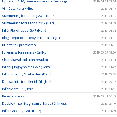
Uppstart PF14, Dampremiär och Herrseger
2019-04-21 12:34
Vi måste vara kyliga!
2019-04-17
Summering försäsong 2019 (Dam)
2019-04-16
Summering försäsong 2019 (Herr)
2019-04-09
Inför Flerohopps GoIF (Herr)
2019-04-04
Idag börjar Rockneby IK träna på gräs
2019-04-01
Biljetter till premiären!
2019-03-31
Föreningsförsäjning - Grillkol
2019-03-27 18:00
Chanskavalkad utan resultat
2019-03-24
Inför Ljungbyholms Goif (Herr)
2019-03-22
Inför Smedby/Trekanten (Dam)
2019-03-18
Det var inte tur eller tillfällighet!
2019-03-17
Inför Möre BK (Herr)
2019-03-15
Revisor sökes!
2019-03-12 14:43
Det blev inte riktigt som vi hade tänkt oss
2019-03-10
Inför Läckeby GoIF (Herr)
2019-03-09