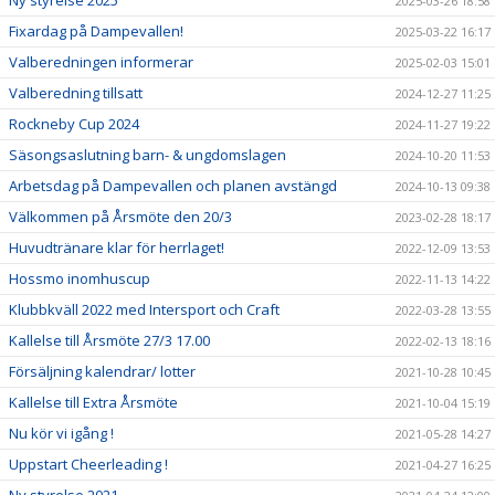
2025-03-26 18:58
Fixardag på Dampevallen!
2025-03-22 16:17
Valberedningen informerar
2025-02-03 15:01
Valberedning tillsatt
2024-12-27 11:25
Rockneby Cup 2024
2024-11-27 19:22
Säsongsaslutning barn- & ungdomslagen
2024-10-20 11:53
Arbetsdag på Dampevallen och planen avstängd
2024-10-13 09:38
Välkommen på Årsmöte den 20/3
2023-02-28 18:17
Huvudtränare klar för herrlaget!
2022-12-09 13:53
Hossmo inomhuscup
2022-11-13 14:22
Klubbkväll 2022 med Intersport och Craft
2022-03-28 13:55
Kallelse till Årsmöte 27/3 17.00
2022-02-13 18:16
Försäljning kalendrar/ lotter
2021-10-28 10:45
Kallelse till Extra Årsmöte
2021-10-04 15:19
Nu kör vi igång !
2021-05-28 14:27
Uppstart Cheerleading !
2021-04-27 16:25
Ny styrelse 2021