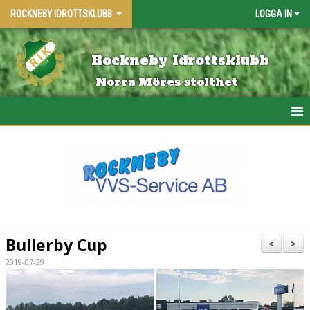
ROCKNEBY IDROTTSKLUBB
LOGGA IN
Rockneby Idrottsklubb
Norra Möres stolthet
HEM
KALENDER
MATCHER
SPONSORER 2026
Bullerby Cup
<
>
BLI MEDLEM
2019-07-29
KONTAKTA OSS