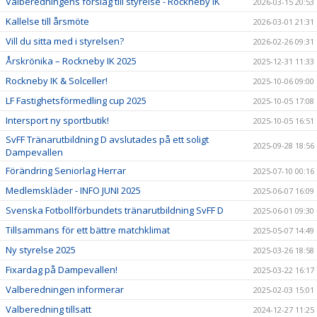
Valberedningens förslag till styrelse - Rockneby IK
2026-03-15 20:53
Kallelse till årsmöte
2026-03-01 21:31
Vill du sitta med i styrelsen?
2026-02-26 09:31
Årskrönika – Rockneby IK 2025
2025-12-31 11:33
Rockneby IK & Solceller!
2025-10-06 09:00
LF Fastighetsförmedling cup 2025
2025-10-05 17:08
Intersport ny sportbutik!
2025-10-05 16:51
SvFF Tränarutbildning D avslutades på ett soligt
2025-09-28 18:56
Dampevallen
Förändring Seniorlag Herrar
2025-07-10 00:16
Medlemskläder - INFO JUNI 2025
2025-06-07 16:09
Svenska Fotbollförbundets tränarutbildning SvFF D
2025-06-01 09:30
Tillsammans för ett bättre matchklimat
2025-05-07 14:49
Ny styrelse 2025
2025-03-26 18:58
Fixardag på Dampevallen!
2025-03-22 16:17
Valberedningen informerar
2025-02-03 15:01
Valberedning tillsatt
2024-12-27 11:25