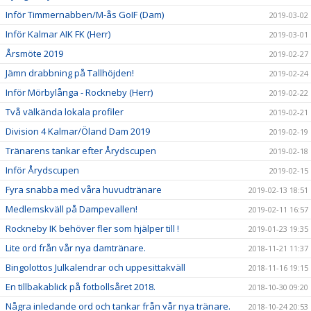
Inför Timmernabben/M-ås GoIF (Dam)
2019-03-02
Inför Kalmar AIK FK (Herr)
2019-03-01
Årsmöte 2019
2019-02-27
Jämn drabbning på Tallhöjden!
2019-02-24
Inför Mörbylånga - Rockneby (Herr)
2019-02-22
Två välkända lokala profiler
2019-02-21
Division 4 Kalmar/Öland Dam 2019
2019-02-19
Tränarens tankar efter Årydscupen
2019-02-18
Inför Årydscupen
2019-02-15
Fyra snabba med våra huvudtränare
2019-02-13 18:51
Medlemskväll på Dampevallen!
2019-02-11 16:57
Rockneby IK behöver fler som hjälper till !
2019-01-23 19:35
Lite ord från vår nya damtränare.
2018-11-21 11:37
Bingolottos Julkalendrar och uppesittakväll
2018-11-16 19:15
En tillbakablick på fotbollsåret 2018.
2018-10-30 09:20
Några inledande ord och tankar från vår nya tränare.
2018-10-24 20:53