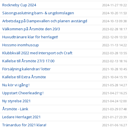
Rockneby Cup 2024
2024-11-27 19:22
Säsongsaslutning barn- & ungdomslagen
2024-10-20 11:53
Arbetsdag på Dampevallen och planen avstängd
2024-10-13 09:38
Välkommen på Årsmöte den 20/3
2023-02-28 18:17
Huvudtränare klar för herrlaget!
2022-12-09 13:53
Hossmo inomhuscup
2022-11-13 14:22
Klubbkväll 2022 med Intersport och Craft
2022-03-28 13:55
Kallelse till Årsmöte 27/3 17.00
2022-02-13 18:16
Försäljning kalendrar/ lotter
2021-10-28 10:45
Kallelse till Extra Årsmöte
2021-10-04 15:19
Nu kör vi igång !
2021-05-28 14:27
Uppstart Cheerleading !
2021-04-27 16:25
Ny styrelse 2021
2021-04-24 12:00
Årsmöte - Länk
2021-03-29 07:48
Ledare Herrlaget 2021
2021-01-27 23:39
Tränarduo för 2021 klara!
2021-01-06 16:27