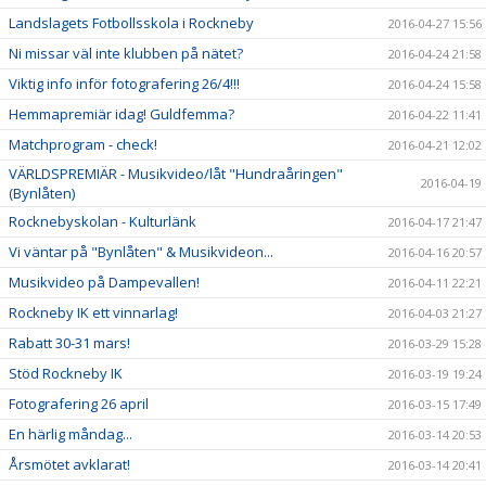
Landslagets Fotbollsskola i Rockneby
2016-04-27 15:56
Ni missar väl inte klubben på nätet?
2016-04-24 21:58
Viktig info inför fotografering 26/4!!!
2016-04-24 15:58
Hemmapremiär idag! Guldfemma?
2016-04-22 11:41
Matchprogram - check!
2016-04-21 12:02
VÄRLDSPREMIÄR - Musikvideo/låt "Hundraåringen"
2016-04-19
(Bynlåten)
Rocknebyskolan - Kulturlänk
2016-04-17 21:47
Vi väntar på "Bynlåten" & Musikvideon...
2016-04-16 20:57
Musikvideo på Dampevallen!
2016-04-11 22:21
Rockneby IK ett vinnarlag!
2016-04-03 21:27
Rabatt 30-31 mars!
2016-03-29 15:28
Stöd Rockneby IK
2016-03-19 19:24
Fotografering 26 april
2016-03-15 17:49
En härlig måndag...
2016-03-14 20:53
Årsmötet avklarat!
2016-03-14 20:41