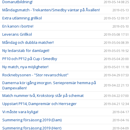
Domarutbildning!
2019-05-14 08:25
Måndagsmatch - Trekanten/Smedby väntar på Åvallen!
2019-05-13
Extra utlämning grillkol
2019-05-12 09:57
En kanon i bortre!
2019-05-10
Leverans Grillkol
2019-05-08 17:51
Måndag och dubbla matcher!
2019-05-06 08:39
Ny ledarstab för damlaget!
2019-05-05 19:52
PF10 och PF12 på Cup i Smedby
2019-05-04 20:00
Ny match, nya möjligheter!
2019-05-01 11:18
Rocknebysonen - "Stor revanschlust"
2019-04-29 07:53
Damerna kör igång imorgon. Seriepremiär hemma på
2019-04-22 21:13
Dampevallen!
Match nummer två, Krokstorp står på schemat
2019-04-22 07:00
Uppstart PF14, Dampremiär och Herrseger
2019-04-21 12:34
Vi måste vara kyliga!
2019-04-17
Summering försäsong 2019 (Dam)
2019-04-16
Summering försäsong 2019 (Herr)
2019-04-09