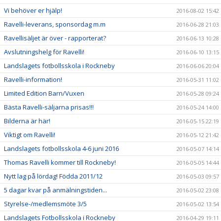
Vi behöver er hjälp!
2016-08-02 15:42
Ravelli-leverans, sponsordag m.m
2016-06-28 21:03
Ravellisäljet är över - rapporterat?
2016-06-13 10:28
Avslutningshelg för Ravelli!
2016-06-10 13:15
Landslagets fotbollsskola i Rockneby
2016-06-06 20:04
Ravelli-information!
2016-05-31 11:02
Limited Edition Barn/Vuxen
2016-05-28 09:24
Bästa Ravelli-säljarna prisas!!!
2016-05-24 14:00
Bilderna är här!
2016-05-15 22:19
Viktigt om Ravelli!
2016-05-12 21:42
Landslagets fotbollsskola 4-6 juni 2016
2016-05-07 14:14
Thomas Ravelli kommer till Rockneby!
2016-05-05 14:44
Nytt lag på lördag! Födda 2011/12
2016-05-03 09:57
5 dagar kvar på anmälningstiden...
2016-05-02 23:08
Styrelse-/medlemsmöte 3/5
2016-05-02 13:54
Landslagets Fotbollsskola i Rockneby
2016-04-29 19:11