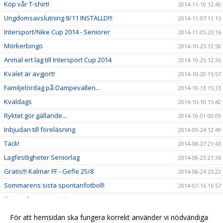
Köp vår T-shirt!
2014-11-10 12:40
Ungdomsavslutning 8/11 INSTÄLLD!!!
2014-11-07 11:15
Intersport/Nike Cup 2014 - Seniorer
2014-11-05 23:16
Mörkerbingo
2014-10-25 12:50
Anmäl ert lag till Intersport Cup 2014
2014-10-25 12:36
Kvalet är avgjort!
2014-10-20 15:57
Familjelördag på Dampevallen...
2014-10-13 15:13
Kvaldags
2014-10-10 15:42
Ryktet gör gällande...
2014-10-01 00:09
Inbjudan till föreläsning
2014-09-24 12:49
Tack!
2014-08-27 21:43
Lagfestligheter Seniorlag
2014-08-25 21:36
Gratis!!! Kalmar FF - Gefle 25/8
2014-08-24 23:22
Sommarens sista spontanfotboll!
2014-07-16 16:57
Ny ungdomsansvarig
2014-07-02 16:56
Träningskläder & Klubbshop
2014-06-19 16:54
För att hemsidan ska fungera korrekt använder vi nödvändiga