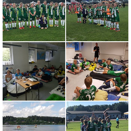
NYHETER
DOKUMENT/RUTINER/POLICY
LF FASTIGHETSFÖRMEDLING CUP