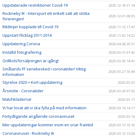
Uppdaterade restriktioner Covid-19
2020-12-18 21:14
Rockneby IK - Intersport ett enkelt sätt att stötta
2020-12-01 08:05
föreningen!
Riktlinjer kopplade till Covid-19
2020-11-12 17:47
Uppstart Flicklag 2011-2014
2020-11-02 14:22
Uppdatering Corona
2020-04-28 20:31
Inställd fotografering
2020-03-31 07:42
Grillkolsförsäljningen är igång!
2020-03-30 14:41
Smålands FF seriebesked i coronatider! Viktig
2020-03-27 10:44
information
Styrelse 2020 + Kort uppdatering
2020-03-25
Årsmöte - Coronatider
2020-03-20 07:32
Matchkläderna!
2020-03-17
Vi har lovat att vi ska fylla på med information
2020-03-16 14:17
Förtydligande angående coronaviruset
2020-03-16
Mer uppdateringar kommer inom en snar framtid
2020-03-13 19:10
Coronaviruset - Rockneby IK
2020-03-12 15:26