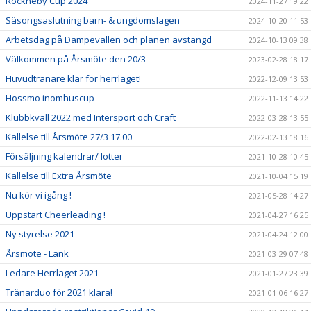
Rockneby Cup 2024
2024-11-27 19:22
Säsongsaslutning barn- & ungdomslagen
2024-10-20 11:53
Arbetsdag på Dampevallen och planen avstängd
2024-10-13 09:38
Välkommen på Årsmöte den 20/3
2023-02-28 18:17
Huvudtränare klar för herrlaget!
2022-12-09 13:53
Hossmo inomhuscup
2022-11-13 14:22
Klubbkväll 2022 med Intersport och Craft
2022-03-28 13:55
Kallelse till Årsmöte 27/3 17.00
2022-02-13 18:16
Försäljning kalendrar/ lotter
2021-10-28 10:45
Kallelse till Extra Årsmöte
2021-10-04 15:19
Nu kör vi igång !
2021-05-28 14:27
Uppstart Cheerleading !
2021-04-27 16:25
Ny styrelse 2021
2021-04-24 12:00
Årsmöte - Länk
2021-03-29 07:48
Ledare Herrlaget 2021
2021-01-27 23:39
Tränarduo för 2021 klara!
2021-01-06 16:27