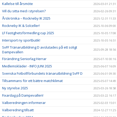
Kallelse till årsmöte
2026-03-01 21:31
Vill du sitta med i styrelsen?
2026-02-26 09:31
Årskrönika – Rockneby IK 2025
2025-12-31 11:33
Rockneby IK & Solceller!
2025-10-06 09:00
LF Fastighetsförmedling cup 2025
2025-10-05 17:08
Intersport ny sportbutik!
2025-10-05 16:51
SvFF Tränarutbildning D avslutades på ett soligt
2025-09-28 18:56
Dampevallen
Förändring Seniorlag Herrar
2025-07-10 00:16
Medlemskläder - INFO JUNI 2025
2025-06-07 16:09
Svenska Fotbollförbundets tränarutbildning SvFF D
2025-06-01 09:30
Tillsammans för ett bättre matchklimat
2025-05-07 14:49
Ny styrelse 2025
2025-03-26 18:58
Fixardag på Dampevallen!
2025-03-22 16:17
Valberedningen informerar
2025-02-03 15:01
Valberedning tillsatt
2024-12-27 11:25