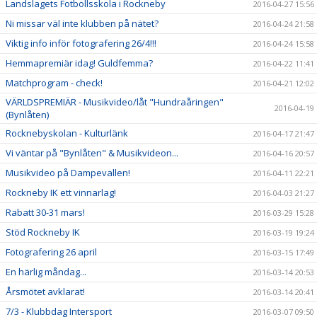
Landslagets Fotbollsskola i Rockneby
2016-04-27 15:56
Ni missar väl inte klubben på nätet?
2016-04-24 21:58
Viktig info inför fotografering 26/4!!!
2016-04-24 15:58
Hemmapremiär idag! Guldfemma?
2016-04-22 11:41
Matchprogram - check!
2016-04-21 12:02
VÄRLDSPREMIÄR - Musikvideo/låt "Hundraåringen"
2016-04-19
(Bynlåten)
Rocknebyskolan - Kulturlänk
2016-04-17 21:47
Vi väntar på "Bynlåten" & Musikvideon...
2016-04-16 20:57
Musikvideo på Dampevallen!
2016-04-11 22:21
Rockneby IK ett vinnarlag!
2016-04-03 21:27
Rabatt 30-31 mars!
2016-03-29 15:28
Stöd Rockneby IK
2016-03-19 19:24
Fotografering 26 april
2016-03-15 17:49
En härlig måndag...
2016-03-14 20:53
Årsmötet avklarat!
2016-03-14 20:41
7/3 - Klubbdag Intersport
2016-03-07 09:50