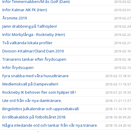
Inför Timmernabben/M-ås GoIF (Dam)
2019-03-02
Inför Kalmar AIK FK (Herr)
2019-03-01
Årsmöte 2019
2019-02-27
Jämn drabbning på Tallhöjden!
2019-02-24
Inför Mörbylånga - Rockneby (Herr)
2019-02-22
Två välkända lokala profiler
2019-02-21
Division 4 Kalmar/Öland Dam 2019
2019-02-19
Tränarens tankar efter Årydscupen
2019-02-18
Inför Årydscupen
2019-02-15
Fyra snabba med våra huvudtränare
2019-02-13 18:51
Medlemskväll på Dampevallen!
2019-02-11 16:57
Rockneby IK behöver fler som hjälper till !
2019-01-23 19:35
Lite ord från vår nya damtränare.
2018-11-21 11:37
Bingolottos Julkalendrar och uppesittakväll
2018-11-16 19:15
En tillbakablick på fotbollsåret 2018.
2018-10-30 09:20
Några inledande ord och tankar från vår nya tränare.
2018-10-24 20:53