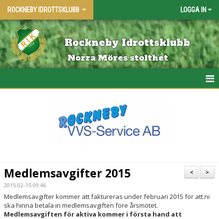
ROCKNEBY IDROTTSKLUBB
LOGGA IN
Rockneby Idrottsklubb
Norra Möres stolthet
HEM
KALENDER
MATCHER
SPONSORER 2026
Medlemsavgifter 2015
<
>
BLI MEDLEM
2015-02-15 09:46
Medlemsavgifter kommer att faktureras under februari 2015 för att ni
ska hinna betala in medlemsavgiften före årsmötet.
KONTAKTA OSS
Medlemsavgiften för aktiva kommer i första hand att