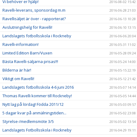
Vi behöver er hjälp!
2016-08-02 15:42
Ravelli-leverans, sponsordag m.m
2016-06-28 21:03
Ravellisäljet är över - rapporterat?
2016-06-13 10:28
Avslutningshelg för Ravelli!
2016-06-10 13:15
Landslagets fotbollsskola i Rockneby
2016-06-06 20:04
Ravelli-information!
2016-05-31 11:02
Limited Edition Barn/Vuxen
2016-05-28 09:24
Bästa Ravelli-säljarna prisas!!!
2016-05-24 14:00
Bilderna är här!
2016-05-15 22:19
Viktigt om Ravelli!
2016-05-12 21:42
Landslagets fotbollsskola 4-6 juni 2016
2016-05-07 14:14
Thomas Ravelli kommer till Rockneby!
2016-05-05 14:44
Nytt lag på lördag! Födda 2011/12
2016-05-03 09:57
5 dagar kvar på anmälningstiden...
2016-05-02 23:08
Styrelse-/medlemsmöte 3/5
2016-05-02 13:54
Landslagets Fotbollsskola i Rockneby
2016-04-29 19:11