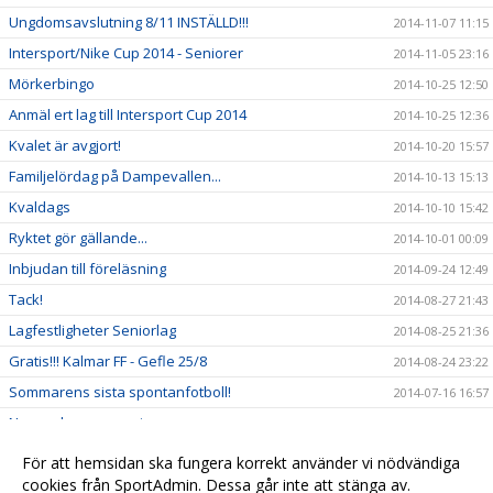
Ungdomsavslutning 8/11 INSTÄLLD!!!
2014-11-07 11:15
Intersport/Nike Cup 2014 - Seniorer
2014-11-05 23:16
Mörkerbingo
2014-10-25 12:50
Anmäl ert lag till Intersport Cup 2014
2014-10-25 12:36
Kvalet är avgjort!
2014-10-20 15:57
Familjelördag på Dampevallen...
2014-10-13 15:13
Kvaldags
2014-10-10 15:42
Ryktet gör gällande...
2014-10-01 00:09
Inbjudan till föreläsning
2014-09-24 12:49
Tack!
2014-08-27 21:43
Lagfestligheter Seniorlag
2014-08-25 21:36
Gratis!!! Kalmar FF - Gefle 25/8
2014-08-24 23:22
Sommarens sista spontanfotboll!
2014-07-16 16:57
Ny ungdomsansvarig
2014-07-02 16:56
Träningskläder & Klubbshop
2014-06-19 16:54
För att hemsidan ska fungera korrekt använder vi nödvändiga
Ny ordförande
cookies från SportAdmin. Dessa går inte att stänga av.
2014-06-18 16:52