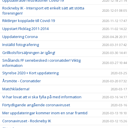
Uppdaterade restriktioner Covid-19
2020-12-18 21:14
Rockneby IK - Intersport ett enkelt sätt att stötta
2020-12-01 08:05
föreningen!
Riktlinjer kopplade till Covid-19
2020-11-12 17:47
Uppstart Flicklag 2011-2014
2020-11-02 14:22
Uppdatering Corona
2020-04-28 20:31
Inställd fotografering
2020-03-31 07:42
Grillkolsförsäljningen är igång!
2020-03-30 14:41
Smålands FF seriebesked i coronatider! Viktig
2020-03-27 10:44
information
Styrelse 2020 + Kort uppdatering
2020-03-25
Årsmöte - Coronatider
2020-03-20 07:32
Matchkläderna!
2020-03-17
Vi har lovat att vi ska fylla på med information
2020-03-16 14:17
Förtydligande angående coronaviruset
2020-03-16
Mer uppdateringar kommer inom en snar framtid
2020-03-13 19:10
Coronaviruset - Rockneby IK
2020-03-12 15:26