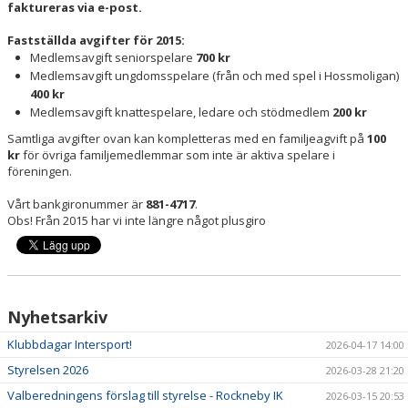
faktureras via e-post.
NYHETER
Fastställda avgifter för 2015:
DOKUMENT/RUTINER/POLICY
Medlemsavgift seniorspelare
700 kr
Medlemsavgift ungdomsspelare (från och med spel i Hossmoligan)
LF FASTIGHETSFÖRMEDLING CUP
400 kr
Medlemsavgift knattespelare, ledare och stödmedlem
200 kr
Samtliga avgifter ovan kan kompletteras med en familjeagvift på
100
kr
för övriga familjemedlemmar som inte är aktiva spelare i
föreningen.
Vårt bankgironummer är
881-4717
.
Obs! Från 2015 har vi inte längre något plusgiro
Nyhetsarkiv
Klubbdagar Intersport!
2026-04-17 14:00
Styrelsen 2026
2026-03-28 21:20
Valberedningens förslag till styrelse - Rockneby IK
2026-03-15 20:53