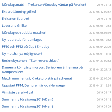
Måndagsmatch - Trekanten/Smedby väntar på Åvallen!
2019-05-13
Extra utlämning grillkol
2019-05-12 09:57
En kanon i bortre!
2019-05-10
Leverans Grillkol
2019-05-08 17:51
Måndag och dubbla matcher!
2019-05-06 08:39
Ny ledarstab för damlaget!
2019-05-05 19:52
PF10 och PF12 på Cup i Smedby
2019-05-04 20:00
Ny match, nya möjligheter!
2019-05-01 11:18
Rocknebysonen - "Stor revanschlust"
2019-04-29 07:53
Damerna kör igång imorgon. Seriepremiär hemma på
2019-04-22 21:13
Dampevallen!
Match nummer två, Krokstorp står på schemat
2019-04-22 07:00
Uppstart PF14, Dampremiär och Herrseger
2019-04-21 12:34
Vi måste vara kyliga!
2019-04-17
Summering försäsong 2019 (Dam)
2019-04-16
Summering försäsong 2019 (Herr)
2019-04-09