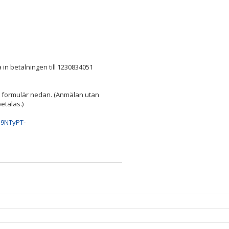
 in betalningen till 1230834051
formulär nedan. (Anmälan utan
etalas.)
q9NTyPT-