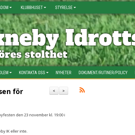
GDOM
KLUBBHUSET
STYRELSE
neby Idrott
res stolthet
EDLEM
KONTAKTA OSS
NYHETER
DOKUMENT/RUTINER/POLICY
sen för
<
>
byfesten den 23 november kl. 19:00 i
by IK eller inte.