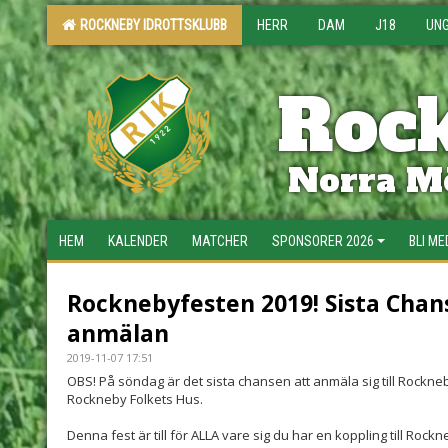
ROCKNEBY IDROTTSKLUBB
HERR
DAM
J18
UN
Rock
Norra Mö
HEM
KALENDER
MATCHER
SPONSORER 2026
BLI M
Rocknebyfesten 2019! Sista Chan
anmälan
2019-11-07 17:51
OBS! På söndag är det sista chansen att anmäla sig till Rockne
Rockneby Folkets Hus.
Denna fest är till för ALLA vare sig du har en koppling till Rockne