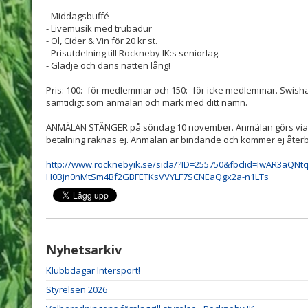
- Middagsbuffé
- Livemusik med trubadur
- Öl, Cider & Vin för 20 kr st.
- Prisutdelning till Rockneby IK:s seniorlag.
- Glädje och dans natten lång!
Pris: 100:- för medlemmar och 150:- för icke medlemmar. Swisha
samtidigt som anmälan och märk med ditt namn.
ANMÄLAN STÄNGER på söndag 10 november. Anmälan görs via 
betalning räknas ej. Anmälan är bindande och kommer ej återb
http://www.rocknebyik.se/sida/?ID=255750&fbclid=IwAR3aQNt
H0Bjn0nMtSm4Bf2GBFETKsVVYLF7SCNEaQgx2a-n1LTs
Nyhetsarkiv
Klubbdagar Intersport!
Styrelsen 2026