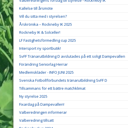
Valberedningens förslag till styrelse - Rockneby IK
Kallelse till årsmöte
Vill du sitta med i styrelsen?
Årskrönika – Rockneby IK 2025
Rockneby IK & Solceller!
LF Fastighetsförmedling cup 2025
Intersport ny sportbutik!
SvFF Tränarutbildning D avslutades på ett soligt Dampevallen
Förändring Seniorlag Herrar
Medlemskläder - INFO JUNI 2025
Svenska Fotbollförbundets tränarutbildning SvFF D
Tillsammans för ett bättre matchklimat
Ny styrelse 2025
Fixardag på Dampevallen!
Valberedningen informerar
Valberedning tillsatt