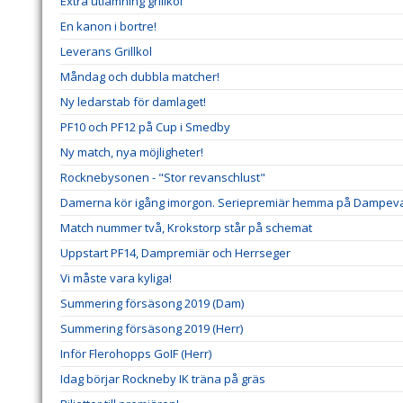
Extra utlämning grillkol
En kanon i bortre!
Leverans Grillkol
Måndag och dubbla matcher!
Ny ledarstab för damlaget!
PF10 och PF12 på Cup i Smedby
Ny match, nya möjligheter!
Rocknebysonen - "Stor revanschlust"
Damerna kör igång imorgon. Seriepremiär hemma på Dampeva
Match nummer två, Krokstorp står på schemat
Uppstart PF14, Dampremiär och Herrseger
Vi måste vara kyliga!
Summering försäsong 2019 (Dam)
Summering försäsong 2019 (Herr)
Inför Flerohopps GoIF (Herr)
Idag börjar Rockneby IK träna på gräs