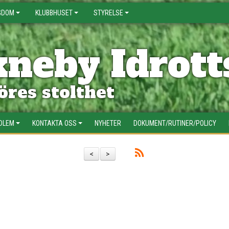
GDOM
KLUBBHUSET
STYRELSE
neby Idrott
res stolthet
EDLEM
KONTAKTA OSS
NYHETER
DOKUMENT/RUTINER/POLICY
<
>