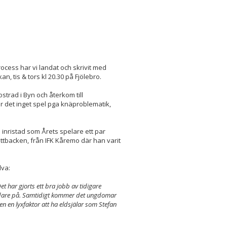
rocess har vi landat och skrivit med
, tis & tors kl 20.30 på Fjölebro.
strad i Byn och återkom till
ir det inget spel pga knäproblematik,
 inristad som Årets spelare ett par
ittbacken, från IFK Kåremo där han varit
lva:
et har gjorts ett bra jobb av tidigare
vidare på. Samtidigt kommer det ungdomar
en en lyxfaktor att ha eldsjälar som Stefan