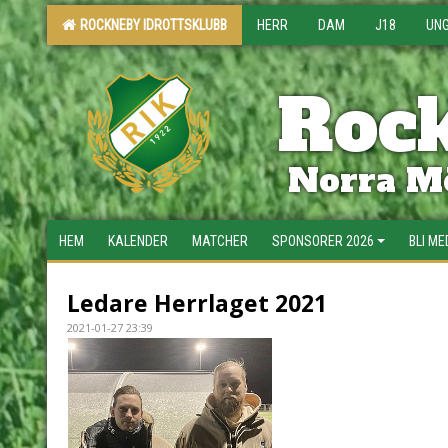
ROCKNEBY IDROTTSKLUBB
HERR
DAM
J18
UN
Rock
Norra Mö
HEM
KALENDER
MATCHER
SPONSORER 2026
BLI M
Ledare Herrlaget 2021
2021-01-27 23:39