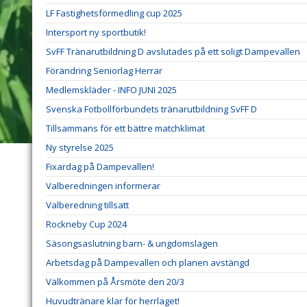
LF Fastighetsförmedling cup 2025
Intersport ny sportbutik!
SvFF Tränarutbildning D avslutades på ett soligt Dampevallen
Förändring Seniorlag Herrar
Medlemskläder - INFO JUNI 2025
Svenska Fotbollförbundets tränarutbildning SvFF D
Tillsammans för ett bättre matchklimat
Ny styrelse 2025
Fixardag på Dampevallen!
Valberedningen informerar
Valberedning tillsatt
Rockneby Cup 2024
Säsongsaslutning barn- & ungdomslagen
Arbetsdag på Dampevallen och planen avstängd
Välkommen på Årsmöte den 20/3
Huvudtränare klar för herrlaget!