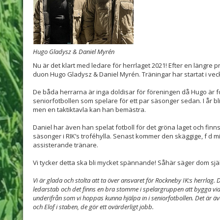
Hugo Gladysz & Daniel Myrén
Nu är det klart med ledare för herrlaget 2021! Efter en längre p
duon Hugo Gladysz & Daniel Myrén. Träningar har startat i veckan
De båda herrarna är inga doldisar för föreningen då Hugo är fo
seniorfotbollen som spelare för ett par säsonger sedan. I år bl
men en taktiktavla kan han bemästra.
Daniel har även han spelat fotboll för det gröna laget och finns
säsonger i RIK’s troféhylla. Senast kommer den skäggige, f d m
assisterande tränare.
Vi tycker detta ska bli mycket spännande! Såhär säger dom sjä
Vi är glada och stolta att ta över ansvaret för Rockneby IK:s herrlag. D
ledarstab och det finns en bra stomme i spelargruppen att bygga 
underifrån som vi hoppas kunna hjälpa in i seniorfotbollen. Det är äv
och Elof i staben, de gör ett ovärderligt jobb.