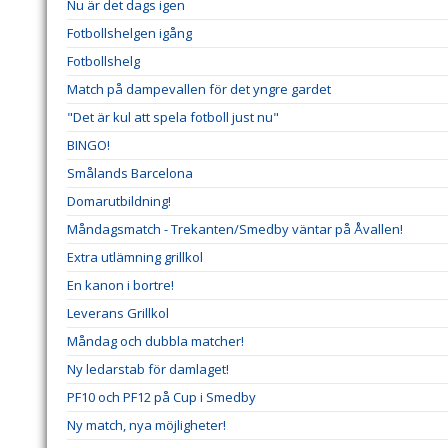
Nu är det dags igen
Fotbollshelgen igång
Fotbollshelg
Match på dampevallen för det yngre gardet
"Det är kul att spela fotboll just nu"
BINGO!
Smålands Barcelona
Domarutbildning!
Måndagsmatch - Trekanten/Smedby väntar på Åvallen!
Extra utlämning grillkol
En kanon i bortre!
Leverans Grillkol
Måndag och dubbla matcher!
Ny ledarstab för damlaget!
PF10 och PF12 på Cup i Smedby
Ny match, nya möjligheter!