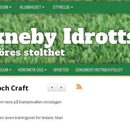
GDOM
KLUBBHUSET
STYRELSE
neby Idrott
res stolthet
EDLEM
KONTAKTA OSS
NYHETER
DOKUMENT/RUTINER/POLICY
och Craft
<
>
a rum nere på Dampevallen onsdagen
men även träningsset för ledare. Man